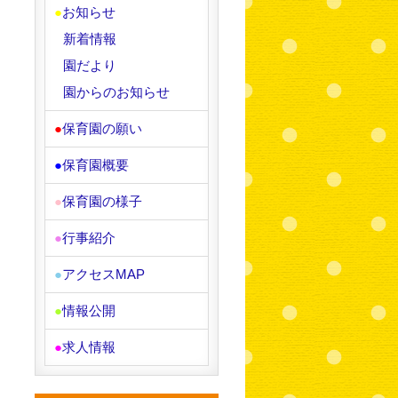
●
お知らせ
新着情報
園だより
園からのお知らせ
●
保育園の願い
●
保育園概要
●
保育園の様子
●
行事紹介
●
アクセスMAP
●
情報公開
●
求人情報