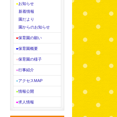
●
お知らせ
新着情報
園だより
園からのお知らせ
●
保育園の願い
●
保育園概要
●
保育園の様子
●
行事紹介
●
アクセスMAP
●
情報公開
●
求人情報