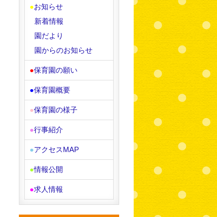
●
お知らせ
新着情報
園だより
園からのお知らせ
●
保育園の願い
●
保育園概要
●
保育園の様子
●
行事紹介
●
アクセスMAP
●
情報公開
●
求人情報